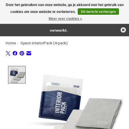
Door het gebruiken van onze website, ga je akkoord met het gebruik van
← Keer terug naar de backoffice
Deze winkel is in aanbouw.
cookies om onze website te verbeteren.
Dit bericht verbergen
For the real detailing products!
Eventueel geplaatste orders zullen niet worden gehonoreerd of
Meer over cookies »
Verlanglijst
Winkelwag
verwerkt.
Home
/
Gyeon InteriorPack (4-pack)
Product image slideshow Items