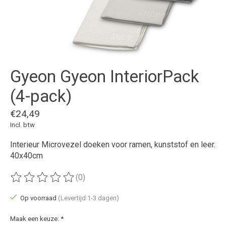
Gyeon Gyeon InteriorPack
(4-pack)
€24,49
Incl. btw
Interieur Microvezel doeken voor ramen, kunststof en leer.
40x40cm
(0)
De beoordeling van dit product is
0
van de 5
Op voorraad
(Levertijd:1-3 dagen)
Maak een keuze:
*