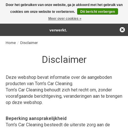
Door het gebruiken van onze website, ga je akkoord met het gebruik van
← Keer terug naar de backoffice
Deze winkel is in aanbouw.
cookies om onze website te verbeteren.
Dit bericht verbergen
For the real detailing products!
Eventueel geplaatste orders zullen niet worden gehonoreerd of
Meer over cookies »
Verlanglijst
Winkelwag
verwerkt.
Home
/
Disclaimer
Disclaimer
Deze webshop bevat informatie over de aangeboden
producten van Tom's Car Cleaning.
Tom's Car Cleaning behoudt zich het recht om, zonder
voorafgaande berichtgeving, veranderingen aan te brengen
op deze webshop.
Beperking aansprakelijkheid
Tom's Car Cleaning besteedt de uiterste zorg aan de