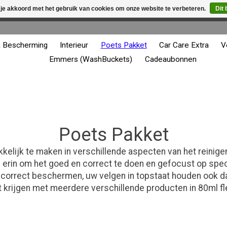
 je akkoord met het gebruik van cookies om onze website te verbeteren.
Dit 
winkel is in aanbouw. Eventueel geplaatste orders zullen niet 
& Bescherming
Interieur
Poets Pakket
Car Care Extra
V
Emmers (WashBuckets)
Cadeaubonnen
Poets Pakket
lijk te maken in verschillende aspecten van het reinigen
len erin om het goed en correct te doen en gefocust op sp
 correct beschermen, uw velgen in topstaat houden ook daa
 krijgen met meerdere verschillende producten in 80ml fl