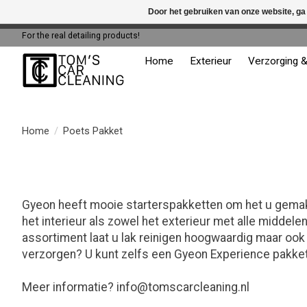
Door het gebruiken van onze website, ga
← Keer terug naar de backoffice
Deze 
For the real detailing products!
Home
Exterieur
Verzorging 
Home
/
Poets Pakket
Gyeon heeft mooie starterspakketten om het u gemakke
het interieur als zowel het exterieur met alle midde
assortiment laat u lak reinigen hoogwaardig maar ook
verzorgen? U kunt zelfs een Gyeon Experience pakket
Meer informatie?
info@tomscarcleaning.nl