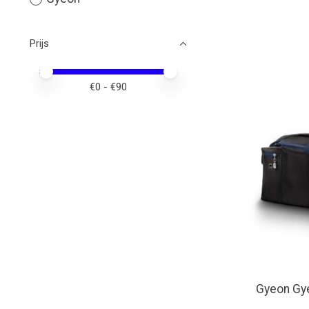
Prijs
Minimale prijswaarde
Price maximum value
€
0
- €
90
Gyeon Gye