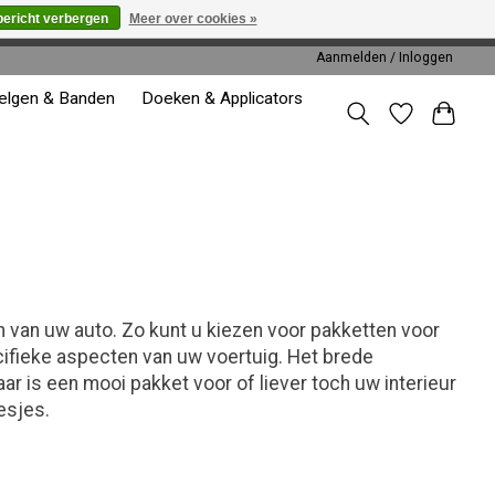
bericht verbergen
Meer over cookies »
worden gehonoreerd of verwerkt.
Aanmelden / Inloggen
elgen & Banden
Doeken & Applicators
 van uw auto. Zo kunt u kiezen voor pakketten voor
ecifieke aspecten van uw voertuig. Het brede
r is een mooi pakket voor of liever toch uw interieur
esjes.