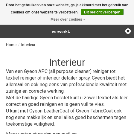
Door het gebruiken van onze website, ga je akkoord met het gebruik van
← Keer terug naar de backoffice
Deze winkel is in aanbouw.
cookies om onze website te verbeteren.
Dit bericht verbergen
For the real detailing products!
Eventueel geplaatste orders zullen niet worden gehonoreerd of
Meer over cookies »
Verlanglijst
Winkelwag
verwerkt.
Home
/
Interieur
Interieur
Van een Gyeon APC (all purpose cleaner) reiniger tot
textiel reiniger of interieur detailer spray, Gyeon biedt het
allemaal en ook nog eens van professionele kwaliteit met
zuinige en correcte werking.
Met de handige Gyeon borstel kunt u zowel textiel als leer
correct en goed reinigen en is geen vuil te vies.
U kunt met Gyeon LeatherCoat of Gyeon FabricCoat ook
nog eens makkelijk en snel alles goed beschermen tegen
toekomstige vuiligheid.