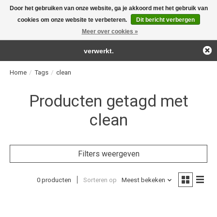
Door het gebruiken van onze website, ga je akkoord met het gebruik van
← Keer terug naar de backoffice
Deze winkel is in aanbouw.
cookies om onze website te verbeteren.
Dit bericht verbergen
For the real detailing products!
Eventueel geplaatste orders zullen niet worden gehonoreerd of
Meer over cookies »
Verlanglijst
Winkelwag
verwerkt.
Home
/
Tags
/
clean
Producten getagd met
clean
Filters weergeven
0 producten
Sorteren op
Meest bekeken