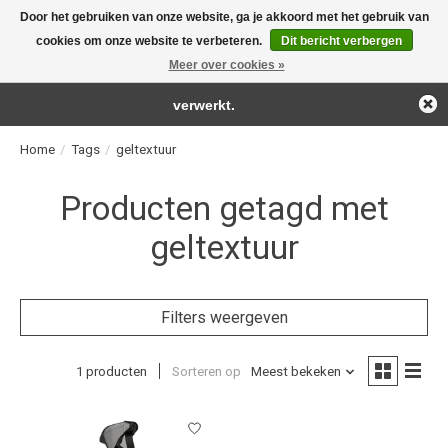
Door het gebruiken van onze website, ga je akkoord met het gebruik van
← Keer terug naar de backoffice
Deze winkel is in aanbouw.
cookies om onze website te verbeteren.
Dit bericht verbergen
For the real detailing products!
Eventueel geplaatste orders zullen niet worden gehonoreerd of
Meer over cookies »
Verlanglijst
Winkelwag
verwerkt.
Home
/
Tags
/
geltextuur
Producten getagd met
geltextuur
Filters weergeven
1 producten
Sorteren op
Meest bekeken