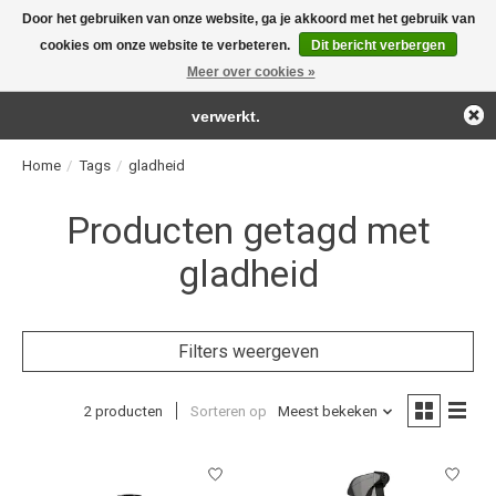
Door het gebruiken van onze website, ga je akkoord met het gebruik van
← Keer terug naar de backoffice
Deze winkel is in aanbouw.
cookies om onze website te verbeteren.
Dit bericht verbergen
For the real detailing products!
Eventueel geplaatste orders zullen niet worden gehonoreerd of
Meer over cookies »
Verlanglijst
Winkelwag
verwerkt.
Home
/
Tags
/
gladheid
Producten getagd met
gladheid
Filters weergeven
2 producten
Sorteren op
Meest bekeken