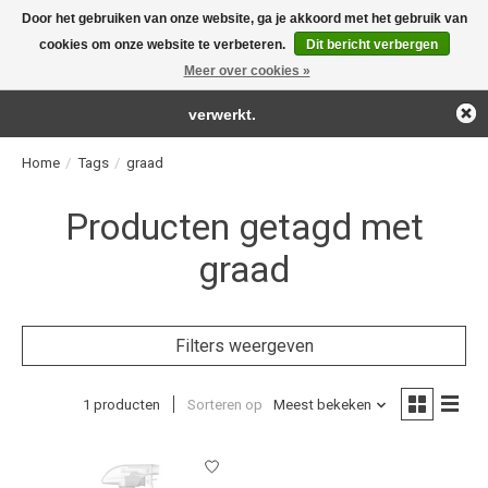
Door het gebruiken van onze website, ga je akkoord met het gebruik van
← Keer terug naar de backoffice
Deze winkel is in aanbouw.
cookies om onze website te verbeteren.
Dit bericht verbergen
For the real detailing products!
Eventueel geplaatste orders zullen niet worden gehonoreerd of
Meer over cookies »
Verlanglijst
Winkelwag
verwerkt.
Home
/
Tags
/
graad
Producten getagd met
graad
Filters weergeven
1 producten
Sorteren op
Meest bekeken