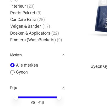
Interieur
(23)
Poets Pakket
(9)
Car Care Extra
(28)
Velgen & Banden
(17)
Doeken & Applicators
(22)
Emmers (WashBuckets)
(9)
Merken
Alle merken
Gyeon G
Gyeon
Prijs
Minimale prijswaarde
Price maximum value
€
0
- €
15