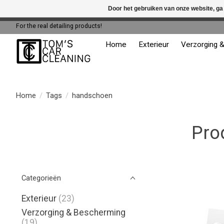
Door het gebruiken van onze website, ga
← Keer terug naar de backoffice
Deze 
For the real detailing products!
Home
Exterieur
Verzorging 
Home
/
Tags
/
handschoen
Pro
Categorieën
Exterieur
(23)
Verzorging & Bescherming
(19)