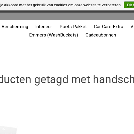
 je akkoord met het gebruik van cookies om onze website te verbeteren.
Dit 
winkel is in aanbouw. Eventueel geplaatste orders zullen niet 
& Bescherming
Interieur
Poets Pakket
Car Care Extra
V
Emmers (WashBuckets)
Cadeaubonnen
ducten getagd met handsc