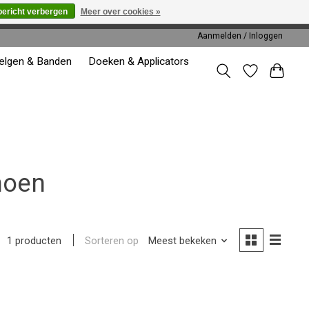
bericht verbergen
Meer over cookies »
worden gehonoreerd of verwerkt.
Aanmelden / Inloggen
elgen & Banden
Doeken & Applicators
hoen
Sorteren op
Meest bekeken
1 producten