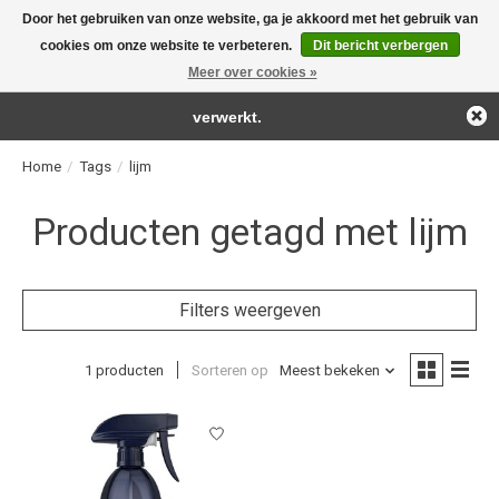
Door het gebruiken van onze website, ga je akkoord met het gebruik van
← Keer terug naar de backoffice
Deze winkel is in aanbouw.
cookies om onze website te verbeteren.
Dit bericht verbergen
For the real detailing products!
Eventueel geplaatste orders zullen niet worden gehonoreerd of
Meer over cookies »
Verlanglijst
Winkelwag
verwerkt.
Home
/
Tags
/
lijm
Producten getagd met lijm
Filters weergeven
1 producten
Sorteren op
Meest bekeken