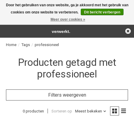
Door het gebruiken van onze website, ga je akkoord met het gebruik van
← Keer terug naar de backoffice
Deze winkel is in aanbouw.
cookies om onze website te verbeteren.
Dit bericht verbergen
For the real detailing products!
Eventueel geplaatste orders zullen niet worden gehonoreerd of
Meer over cookies »
Verlanglijst
Winkelwag
verwerkt.
Home
/
Tags
/
professioneel
Producten getagd met
professioneel
Filters weergeven
0 producten
Sorteren op
Meest bekeken