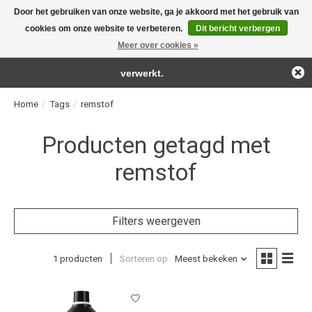
Door het gebruiken van onze website, ga je akkoord met het gebruik van
← Keer terug naar de backoffice
Deze winkel is in aanbouw.
cookies om onze website te verbeteren.
Dit bericht verbergen
For the real detailing products!
Eventueel geplaatste orders zullen niet worden gehonoreerd of
Meer over cookies »
Verlanglijst
Winkelwag
verwerkt.
Home
/
Tags
/
remstof
Producten getagd met
remstof
Filters weergeven
1 producten
Sorteren op
Meest bekeken