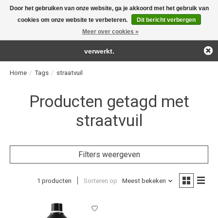
Door het gebruiken van onze website, ga je akkoord met het gebruik van
← Keer terug naar de backoffice
Deze winkel is in aanbouw.
cookies om onze website te verbeteren.
Dit bericht verbergen
For the real detailing products!
Eventueel geplaatste orders zullen niet worden gehonoreerd of
Meer over cookies »
Verlanglijst
Winkelwag
verwerkt.
Home
/
Tags
/
straatvuil
Producten getagd met
straatvuil
Filters weergeven
1 producten
Sorteren op
Meest bekeken