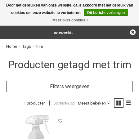
Door het gebruiken van onze website, ga je akkoord met het gebruik van
← Keer terug naar de backoffice
Deze winkel is in aanbouw.
cookies om onze website te verbeteren.
Dit bericht verbergen
For the real detailing products!
Eventueel geplaatste orders zullen niet worden gehonoreerd of
Meer over cookies »
Verlanglijst
Winkelwag
verwerkt.
Home
/
Tags
/
trim
Producten getagd met trim
Filters weergeven
1 producten
Sorteren op
Meest bekeken