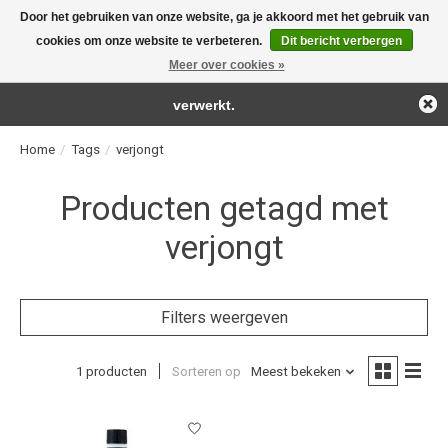
Door het gebruiken van onze website, ga je akkoord met het gebruik van
← Keer terug naar de backoffice
Deze winkel is in aanbouw.
cookies om onze website te verbeteren.
Dit bericht verbergen
For the real detailing products!
Eventueel geplaatste orders zullen niet worden gehonoreerd of
Meer over cookies »
Verlanglijst
Winkelwag
verwerkt.
Home
/
Tags
/
verjongt
Producten getagd met
verjongt
Filters weergeven
1 producten
Sorteren op
Meest bekeken