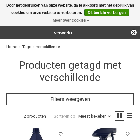
Door het gebruiken van onze website, ga je akkoord met het gebruik van
← Keer terug naar de backoffice
Deze winkel is in aanbouw.
cookies om onze website te verbeteren.
Dit bericht verbergen
For the real detailing products!
Eventueel geplaatste orders zullen niet worden gehonoreerd of
Meer over cookies »
Verlanglijst
Winkelwag
verwerkt.
Home
/
Tags
/
verschillende
Producten getagd met
verschillende
Filters weergeven
2 producten
Sorteren op
Meest bekeken