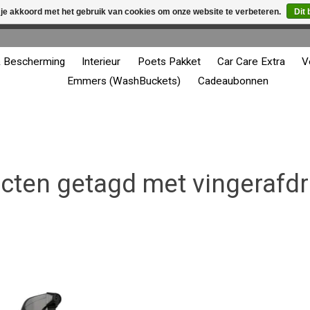
 je akkoord met het gebruik van cookies om onze website te verbeteren.
Dit 
winkel is in aanbouw. Eventueel geplaatste orders zullen niet 
& Bescherming
Interieur
Poets Pakket
Car Care Extra
V
Emmers (WashBuckets)
Cadeaubonnen
cten getagd met vingerafd