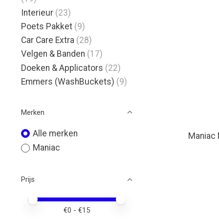
Interieur
(23)
Poets Pakket
(9)
Car Care Extra
(28)
Velgen & Banden
(17)
Doeken & Applicators
(22)
Emmers (WashBuckets)
(9)
Merken
Alle merken
Maniac 
Maniac
Prijs
Minimale prijswaarde
Price maximum value
€
0
- €
15