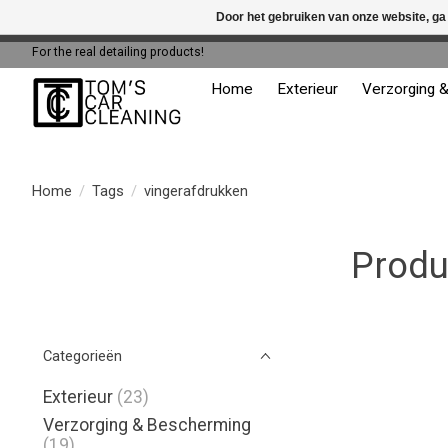
Door het gebruiken van onze website, ga
← Keer terug naar de backoffice
Deze 
For the real detailing products!
Home
Exterieur
Verzorging 
Home
/
Tags
/
vingerafdrukken
Produ
Categorieën
Exterieur
(23)
Verzorging & Bescherming
(19)