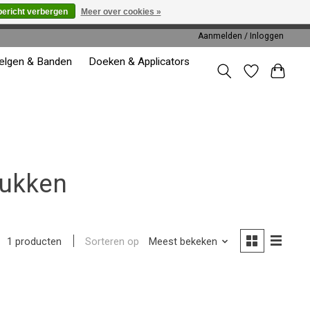
bericht verbergen
Meer over cookies »
worden gehonoreerd of verwerkt.
Aanmelden / Inloggen
elgen & Banden
Doeken & Applicators
rukken
Sorteren op
Meest bekeken
1 producten