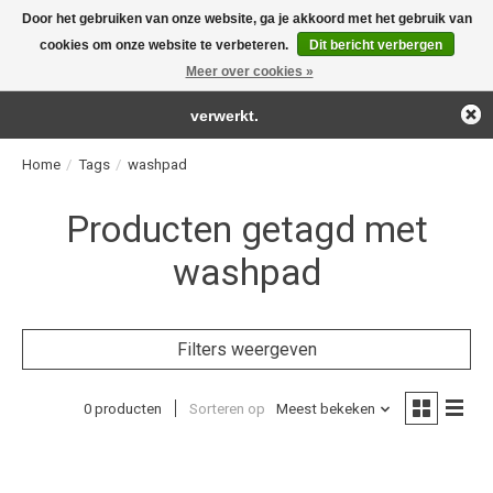
Door het gebruiken van onze website, ga je akkoord met het gebruik van
← Keer terug naar de backoffice
Deze winkel is in aanbouw.
cookies om onze website te verbeteren.
Dit bericht verbergen
For the real detailing products!
Eventueel geplaatste orders zullen niet worden gehonoreerd of
Meer over cookies »
Verlanglijst
Winkelwag
verwerkt.
Home
/
Tags
/
washpad
Producten getagd met
washpad
Filters weergeven
0 producten
Sorteren op
Meest bekeken