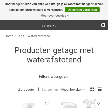
Door het gebruiken van onze website, ga je akkoord met het gebruik van
← Keer terug naar de backoffice
Deze winkel is in aanbouw.
cookies om onze website te verbeteren.
Dit bericht verbergen
For the real detailing products!
Eventueel geplaatste orders zullen niet worden gehonoreerd of
Meer over cookies »
Verlanglijst
Winkelwag
verwerkt.
Home
/
Tags
/
waterafstotend
Producten getagd met
waterafstotend
Filters weergeven
2 producten
Sorteren op
Meest bekeken