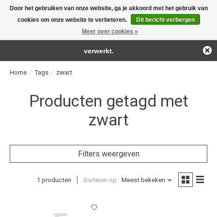
Door het gebruiken van onze website, ga je akkoord met het gebruik van
← Keer terug naar de backoffice
Deze winkel is in aanbouw.
cookies om onze website te verbeteren.
Dit bericht verbergen
For the real detailing products!
Eventueel geplaatste orders zullen niet worden gehonoreerd of
Meer over cookies »
Verlanglijst
Winkelwag
verwerkt.
Home
/
Tags
/
zwart
Producten getagd met
zwart
Filters weergeven
1 producten
Sorteren op
Meest bekeken